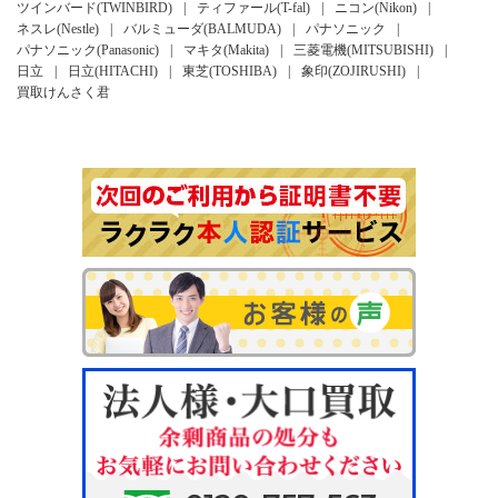
ツインバード(TWINBIRD)
ティファール(T-fal)
ニコン(Nikon)
ネスレ(Nestle)
バルミューダ(BALMUDA)
パナソニック
パナソニック(Panasonic)
マキタ(Makita)
三菱電機(MITSUBISHI)
日立
日立(HITACHI)
東芝(TOSHIBA)
象印(ZOJIRUSHI)
買取けんさく君