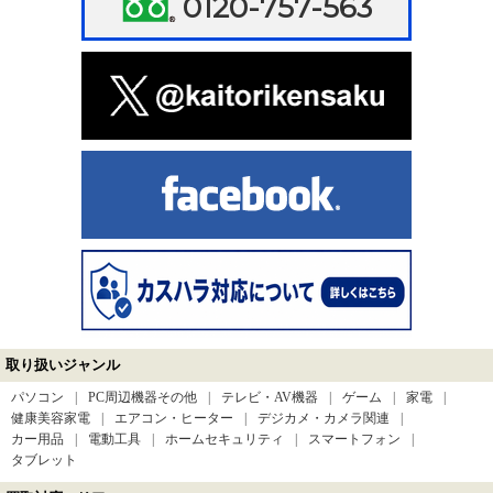
0120-757-563
取り扱いジャンル
パソコン
PC周辺機器その他
テレビ・AV機器
ゲーム
家電
健康美容家電
エアコン・ヒーター
デジカメ・カメラ関連
カー用品
電動工具
ホームセキュリティ
スマートフォン
タブレット