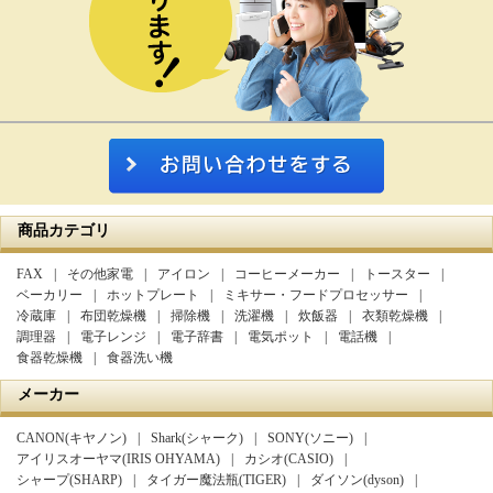
商品カテゴリ
FAX
その他家電
アイロン
コーヒーメーカー
トースター
ベーカリー
ホットプレート
ミキサー・フードプロセッサー
冷蔵庫
布団乾燥機
掃除機
洗濯機
炊飯器
衣類乾燥機
調理器
電子レンジ
電子辞書
電気ポット
電話機
食器乾燥機
食器洗い機
メーカー
CANON(キヤノン)
Shark(シャーク)
SONY(ソニー)
アイリスオーヤマ(IRIS OHYAMA)
カシオ(CASIO)
シャープ(SHARP)
タイガー魔法瓶(TIGER)
ダイソン(dyson)